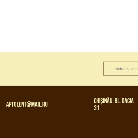
Chișinău, bl. Dacia
aptolent@mail.ru
31