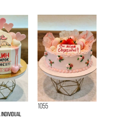
1055
 individual