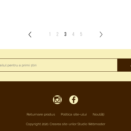
1
2
3
4
5
Returnare produs
Politica site-ului
Noutăți
Copyright 2020. Crearea site-urilor Studio Webmaster