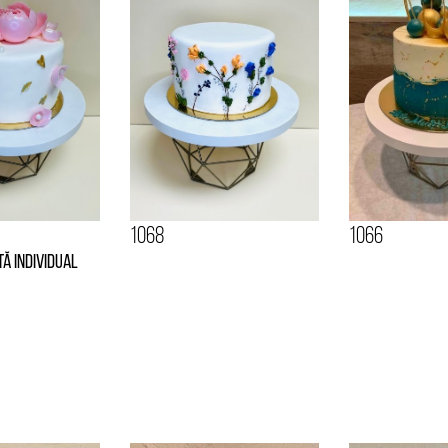
1068
1066
tă individual