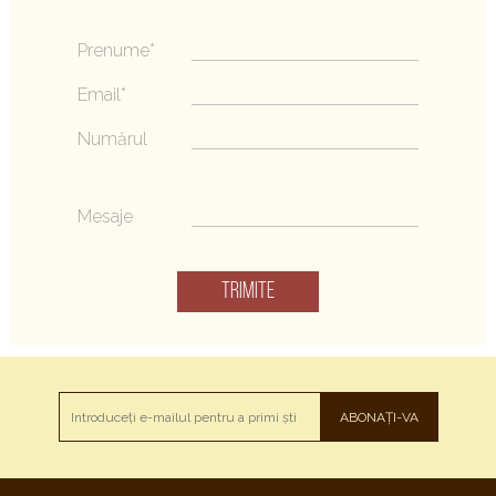
Prenume*
Email*
Numărul
Mesaje
TRIMITE
ABONAȚI-VA