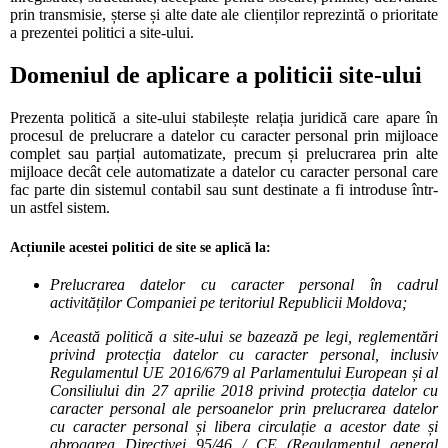
prin transmisie, șterse și alte date ale clienților reprezintă o prioritate
a prezentei politici a site-ului.
Domeniul de aplicare a politicii
site-ului
Prezenta politică a site-ului stabilește relația juridică care apare în
procesul de prelucrare a datelor cu caracter personal prin mijloace
complet sau parțial automatizate, precum și prelucrarea prin alte
mijloace decât cele automatizate a datelor cu caracter personal care
fac parte din sistemul contabil sau sunt destinate a fi introduse într-
un astfel sistem.
Acțiunile acestei politici de site se aplică la:
Prelucrarea datelor cu caracter personal în cadrul
activităților Companiei pe teritoriul Republicii Moldova;
Această politică a site-ului se bazează pe legi, reglementări
privind protecția datelor cu caracter personal, inclusiv
Regulamentul UE 2016/679 al Parlamentului European și al
Consiliului din 27 aprilie 2018 privind protecția datelor cu
caracter personal ale persoanelor prin prelucrarea datelor
cu caracter personal și libera circulație a acestor date și
abrogarea Directivei 95/46 / CE (Regulamentul general