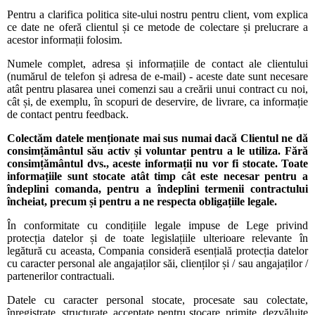
Pentru a clarifica politica site-ului nostru pentru client, vom explica
ce date ne oferă clientul și ce metode de colectare și prelucrare a
acestor informații folosim.
Numele complet, adresa și informațiile de contact ale clientului
(numărul de telefon și adresa de e-mail) - aceste date sunt necesare
atât pentru plasarea unei comenzi sau a creării unui contract cu noi,
cât și, de exemplu, în scopuri de deservire, de livrare, ca informație
de contact pentru feedback.
Colectăm datele menționate mai sus numai dacă Clientul ne dă
consimțământul său activ și voluntar pentru a le utiliza. Fără
consimțământul dvs., aceste informații nu vor fi stocate. Toate
informațiile sunt stocate atât timp cât este necesar pentru a
îndeplini comanda, pentru a îndeplini termenii contractului
încheiat, precum și pentru a ne respecta obligațiile legale.
În conformitate cu condițiile legale impuse de Lege privind
protecția datelor și de toate legislațiile ulterioare relevante în
legătură cu aceasta, Compania consideră esențială protecția datelor
cu caracter personal ale angajaților săi, clienților și / sau angajaților /
partenerilor contractuali.
Datele cu caracter personal stocate, procesate sau colectate,
înregistrate, structurate, acceptate pentru stocare, primite, dezvăluite