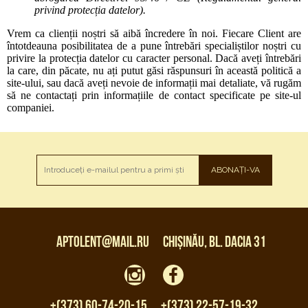
privind protecția datelor).
Vrem ca clienții noștri să aibă încredere în noi. Fiecare Client are
întotdeauna posibilitatea de a pune întrebări specialiștilor noștri cu
privire la protecția datelor cu caracter personal. Dacă aveți întrebări
la care, din păcate, nu ați putut găsi răspunsuri în această politică a
site-ului, sau dacă aveți nevoie de informații mai detaliate, vă rugăm
să ne contactați prin informațiile de contact specificate pe site-ul
companiei.
ABONAȚI-VA
aptolent@mail.ru
Chișinău, bl. Dacia 31
+(373) 60-74-20-15
+(373) 22-57-19-32