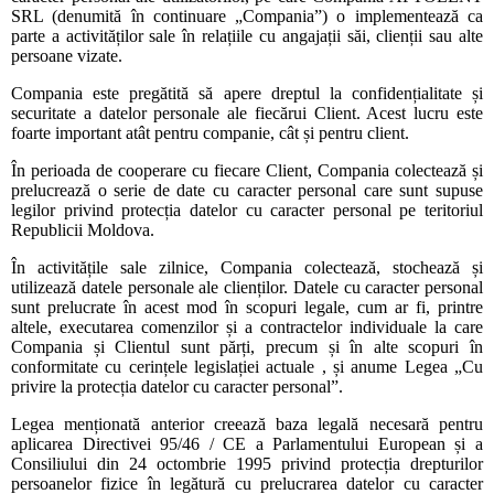
SRL (denumită în continuare „Compania”) o implementează ca
parte a activităților sale în relațiile cu angajații săi, clienții sau alte
persoane vizate.
Compania este pregătită să apere dreptul la confidențialitate și
securitate a datelor personale ale fiecărui Client. Acest lucru este
foarte important atât pentru companie, cât și pentru client.
În perioada de cooperare cu fiecare Client, Compania colectează și
prelucrează o serie de date cu caracter personal care sunt supuse
legilor privind protecția datelor cu caracter personal pe teritoriul
Republicii Moldova.
În activitățile sale zilnice, Compania colectează, stochează și
utilizează datele personale ale clienților. Datele cu caracter personal
sunt prelucrate în acest mod în scopuri legale, cum ar fi, printre
altele, executarea comenzilor și a contractelor individuale la care
Compania și Clientul sunt părți, precum și în alte scopuri în
conformitate cu cerințele legislației actuale , și anume Legea „Cu
privire la protecția datelor cu caracter personal”.
Legea menționată anterior creează baza legală necesară pentru
aplicarea Directivei 95/46 / CE a Parlamentului European și a
Consiliului din 24 octombrie 1995 privind protecția drepturilor
persoanelor fizice în legătură cu prelucrarea datelor cu caracter