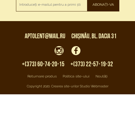
ABONAȚI-VA
aptolent@mail.ru
Chișinău, bl. Dacia 31
+(373) 60-74-20-15
+(373) 22-57-19-32
Returnare produs
Politica site-ului
Noutăți
Copyright 2020. Crearea site-urilor Studio Webmaster