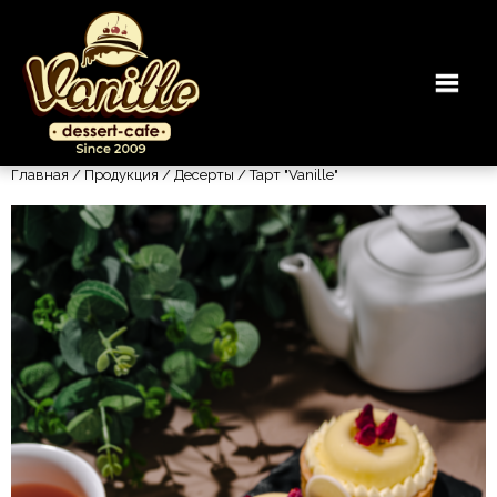
Главная
/
Продукция
/
Десерты
/ Тарт "Vanille"