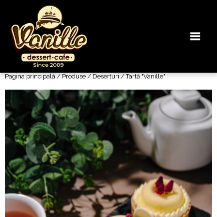
Pagina principală
/
Produse
/
Deserturi
/ Tartă "Vanille"