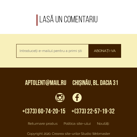
Lasă un comentariu
ABONAȚI-VA
aptolent@mail.ru
Chișinău, bl. Dacia 31
+(373) 60-74-20-15
+(373) 22-57-19-32
Returnare produs
Politica site-ului
Noutăți
Copyright 2020. Crearea site-urilor Studio Webmaster