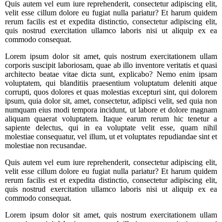
Quis autem vel eum iure reprehenderit, consectetur adipiscing elit,
velit esse cillum dolore eu fugiat nulla pariatur? Et harum quidem
rerum facilis est et expedita distinctio, consectetur adipiscing elit,
quis nostrud exercitation ullamco laboris nisi ut aliquip ex ea
commodo consequat.
Lorem ipsum dolor sit amet, quis nostrum exercitationem ullam
corporis suscipit laboriosam, quae ab illo inventore veritatis et quasi
architecto beatae vitae dicta sunt, explicabo? Nemo enim ipsam
voluptatem, qui blanditiis praesentium voluptatum deleniti atque
corrupti, quos dolores et quas molestias excepturi sint, qui dolorem
ipsum, quia dolor sit, amet, consectetur, adipisci velit, sed quia non
numquam eius modi tempora incidunt, ut labore et dolore magnam
aliquam quaerat voluptatem. Itaque earum rerum hic tenetur a
sapiente delectus, qui in ea voluptate velit esse, quam nihil
molestiae consequatur, vel illum, ut et voluptates repudiandae sint et
molestiae non recusandae.
Quis autem vel eum iure reprehenderit, consectetur adipiscing elit,
velit esse cillum dolore eu fugiat nulla pariatur? Et harum quidem
rerum facilis est et expedita distinctio, consectetur adipiscing elit,
quis nostrud exercitation ullamco laboris nisi ut aliquip ex ea
commodo consequat.
Lorem ipsum dolor sit amet, quis nostrum exercitationem ullam