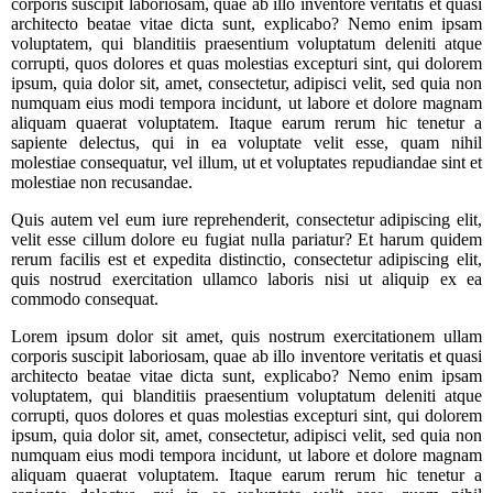
corporis suscipit laboriosam, quae ab illo inventore veritatis et quasi
architecto beatae vitae dicta sunt, explicabo? Nemo enim ipsam
voluptatem, qui blanditiis praesentium voluptatum deleniti atque
corrupti, quos dolores et quas molestias excepturi sint, qui dolorem
ipsum, quia dolor sit, amet, consectetur, adipisci velit, sed quia non
numquam eius modi tempora incidunt, ut labore et dolore magnam
aliquam quaerat voluptatem. Itaque earum rerum hic tenetur a
sapiente delectus, qui in ea voluptate velit esse, quam nihil
molestiae consequatur, vel illum, ut et voluptates repudiandae sint et
molestiae non recusandae.
Quis autem vel eum iure reprehenderit, consectetur adipiscing elit,
velit esse cillum dolore eu fugiat nulla pariatur? Et harum quidem
rerum facilis est et expedita distinctio, consectetur adipiscing elit,
quis nostrud exercitation ullamco laboris nisi ut aliquip ex ea
commodo consequat.
Lorem ipsum dolor sit amet, quis nostrum exercitationem ullam
corporis suscipit laboriosam, quae ab illo inventore veritatis et quasi
architecto beatae vitae dicta sunt, explicabo? Nemo enim ipsam
voluptatem, qui blanditiis praesentium voluptatum deleniti atque
corrupti, quos dolores et quas molestias excepturi sint, qui dolorem
ipsum, quia dolor sit, amet, consectetur, adipisci velit, sed quia non
numquam eius modi tempora incidunt, ut labore et dolore magnam
aliquam quaerat voluptatem. Itaque earum rerum hic tenetur a