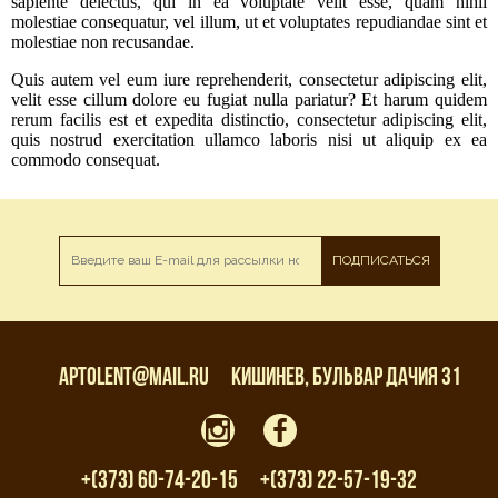
sapiente delectus, qui in ea voluptate velit esse, quam nihil
molestiae consequatur, vel illum, ut et voluptates repudiandae sint et
molestiae non recusandae.
Quis autem vel eum iure reprehenderit, consectetur adipiscing elit,
velit esse cillum dolore eu fugiat nulla pariatur? Et harum quidem
rerum facilis est et expedita distinctio, consectetur adipiscing elit,
quis nostrud exercitation ullamco laboris nisi ut aliquip ex ea
commodo consequat.
ПОДПИСАТЬСЯ
aptolent@mail.ru
Кишинев, бульвар Дачия 31
+(373) 60-74-20-15
+(373) 22-57-19-32