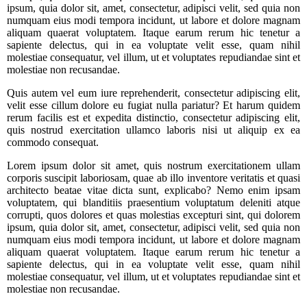
ipsum, quia dolor sit, amet, consectetur, adipisci velit, sed quia non
numquam eius modi tempora incidunt, ut labore et dolore magnam
aliquam quaerat voluptatem. Itaque earum rerum hic tenetur a
sapiente delectus, qui in ea voluptate velit esse, quam nihil
molestiae consequatur, vel illum, ut et voluptates repudiandae sint et
molestiae non recusandae.
Quis autem vel eum iure reprehenderit, consectetur adipiscing elit,
velit esse cillum dolore eu fugiat nulla pariatur? Et harum quidem
rerum facilis est et expedita distinctio, consectetur adipiscing elit,
quis nostrud exercitation ullamco laboris nisi ut aliquip ex ea
commodo consequat.
Lorem ipsum dolor sit amet, quis nostrum exercitationem ullam
corporis suscipit laboriosam, quae ab illo inventore veritatis et quasi
architecto beatae vitae dicta sunt, explicabo? Nemo enim ipsam
voluptatem, qui blanditiis praesentium voluptatum deleniti atque
corrupti, quos dolores et quas molestias excepturi sint, qui dolorem
ipsum, quia dolor sit, amet, consectetur, adipisci velit, sed quia non
numquam eius modi tempora incidunt, ut labore et dolore magnam
aliquam quaerat voluptatem. Itaque earum rerum hic tenetur a
sapiente delectus, qui in ea voluptate velit esse, quam nihil
molestiae consequatur, vel illum, ut et voluptates repudiandae sint et
molestiae non recusandae.