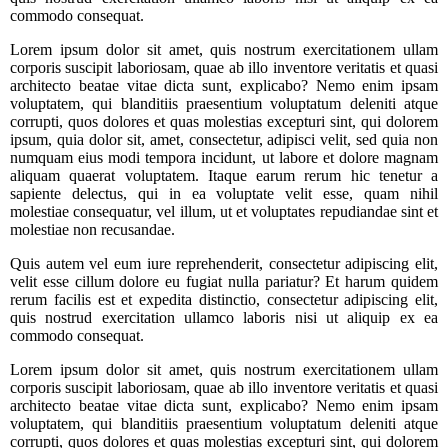
commodo consequat.
Lorem ipsum dolor sit amet, quis nostrum exercitationem ullam
corporis suscipit laboriosam, quae ab illo inventore veritatis et quasi
architecto beatae vitae dicta sunt, explicabo? Nemo enim ipsam
voluptatem, qui blanditiis praesentium voluptatum deleniti atque
corrupti, quos dolores et quas molestias excepturi sint, qui dolorem
ipsum, quia dolor sit, amet, consectetur, adipisci velit, sed quia non
numquam eius modi tempora incidunt, ut labore et dolore magnam
aliquam quaerat voluptatem. Itaque earum rerum hic tenetur a
sapiente delectus, qui in ea voluptate velit esse, quam nihil
molestiae consequatur, vel illum, ut et voluptates repudiandae sint et
molestiae non recusandae.
Quis autem vel eum iure reprehenderit, consectetur adipiscing elit,
velit esse cillum dolore eu fugiat nulla pariatur? Et harum quidem
rerum facilis est et expedita distinctio, consectetur adipiscing elit,
quis nostrud exercitation ullamco laboris nisi ut aliquip ex ea
commodo consequat.
Lorem ipsum dolor sit amet, quis nostrum exercitationem ullam
corporis suscipit laboriosam, quae ab illo inventore veritatis et quasi
architecto beatae vitae dicta sunt, explicabo? Nemo enim ipsam
voluptatem, qui blanditiis praesentium voluptatum deleniti atque
corrupti, quos dolores et quas molestias excepturi sint, qui dolorem