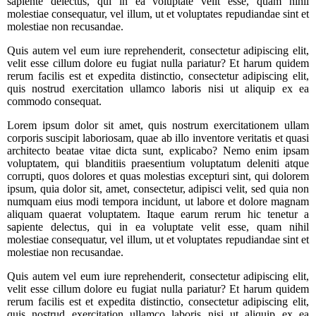
sapiente delectus, qui in ea voluptate velit esse, quam nihil
molestiae consequatur, vel illum, ut et voluptates repudiandae sint et
molestiae non recusandae.
Quis autem vel eum iure reprehenderit, consectetur adipiscing elit,
velit esse cillum dolore eu fugiat nulla pariatur? Et harum quidem
rerum facilis est et expedita distinctio, consectetur adipiscing elit,
quis nostrud exercitation ullamco laboris nisi ut aliquip ex ea
commodo consequat.
Lorem ipsum dolor sit amet, quis nostrum exercitationem ullam
corporis suscipit laboriosam, quae ab illo inventore veritatis et quasi
architecto beatae vitae dicta sunt, explicabo? Nemo enim ipsam
voluptatem, qui blanditiis praesentium voluptatum deleniti atque
corrupti, quos dolores et quas molestias excepturi sint, qui dolorem
ipsum, quia dolor sit, amet, consectetur, adipisci velit, sed quia non
numquam eius modi tempora incidunt, ut labore et dolore magnam
aliquam quaerat voluptatem. Itaque earum rerum hic tenetur a
sapiente delectus, qui in ea voluptate velit esse, quam nihil
molestiae consequatur, vel illum, ut et voluptates repudiandae sint et
molestiae non recusandae.
Quis autem vel eum iure reprehenderit, consectetur adipiscing elit,
velit esse cillum dolore eu fugiat nulla pariatur? Et harum quidem
rerum facilis est et expedita distinctio, consectetur adipiscing elit,
quis nostrud exercitation ullamco laboris nisi ut aliquip ex ea