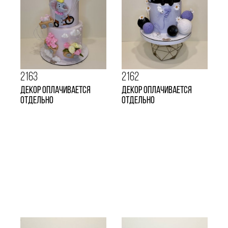
2163
2162
декор оплачивается
декор оплачивается
отдельно
отдельно