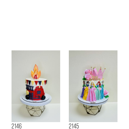
2146
2145