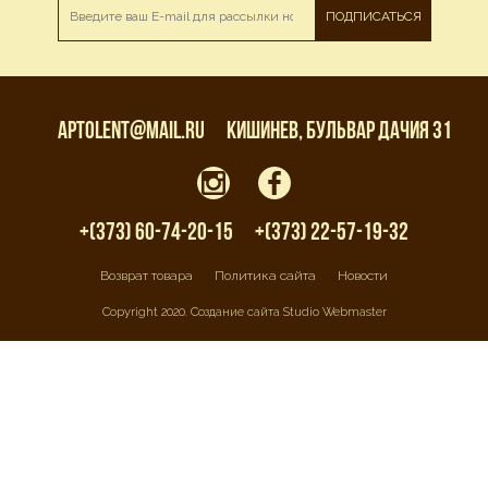
ПОДПИСАТЬСЯ
aptolent@mail.ru
Кишинев, бульвар Дачия 31
+(373) 60-74-20-15
+(373) 22-57-19-32
Возврат товара
Политика сайта
Новости
Copyright 2020. Создание сайта Studio Webmaster