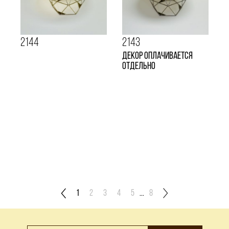
2144
2143
Декор оплачивается
отдельно
1
2
3
4
5
...
8