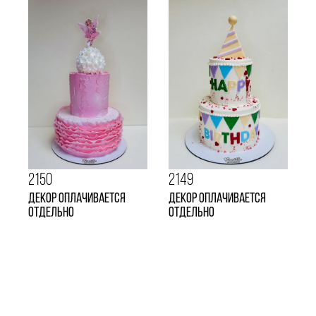
2150
2149
Декор оплачивается
Декор оплачивается
отдельно
отдельно