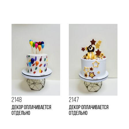
2148
2147
Декор оплачивается
Декор оплачивается
отдельно
отдельно