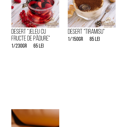
Desert "Jeleu cu
Desert "Tiramisu"
fructe de pădure"
1/150gr
85 lei
1/230gr
65 lei