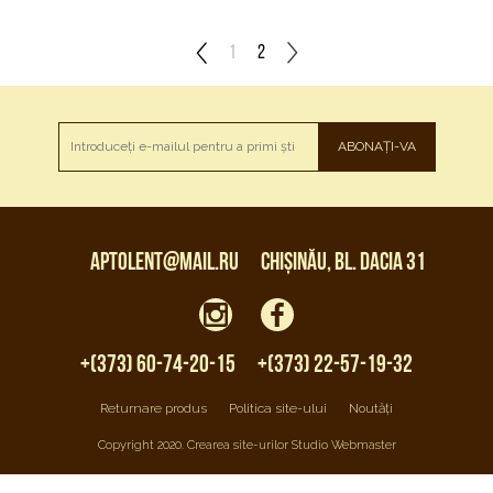
1
2
ABONAȚI-VA
aptolent@mail.ru
Chișinău, bl. Dacia 31
+(373) 60-74-20-15
+(373) 22-57-19-32
Returnare produs
Politica site-ului
Noutăți
Copyright 2020. Crearea site-urilor Studio Webmaster